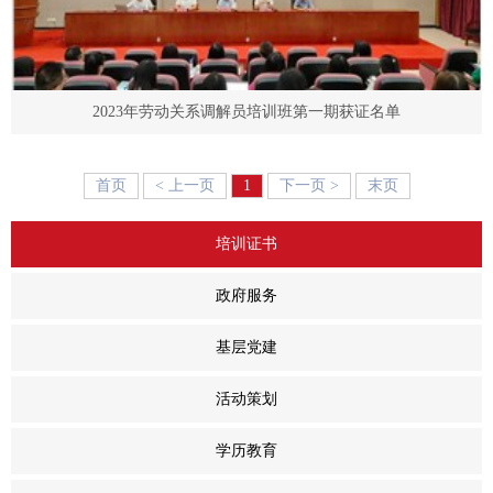
2023年劳动关系调解员培训班第一期获证名单
首页
< 上一页
1
下一页 >
末页
-
培训证书
+
政府服务
+
基层党建
+
活动策划
+
学历教育