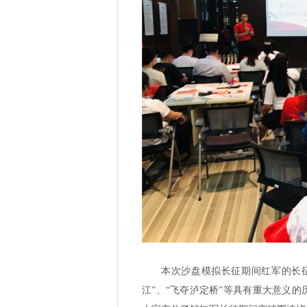
本次沙盘模拟长征期间红军的长征
江”、“飞夺泸定桥”等具有重大意义