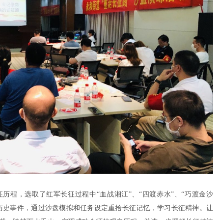
历程，选取了红军长征过程中“血战湘江”、“四渡赤水”、“巧渡金沙
的历史事件，通过沙盘模拟和任务设定重拾长征记忆，学习长征精神。让